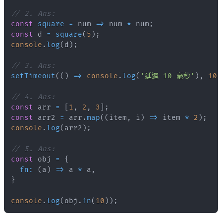
// 2. Ans:
const
square
=
num
=>
 num 
*
 num
;
const
 d 
=
square
(
5
)
;
console
.
log
(
d
)
;
// 3. Ans:
setTimeout
(
(
)
=>
console
.
log
(
'延遲 10 毫秒'
)
,
10
)
// 4. Ans:
const
 arr 
=
[
1
,
2
,
3
]
;
const
 arr2 
=
 arr
.
map
(
(
item
,
 i
)
=>
 item 
*
2
)
;
console
.
log
(
arr2
)
;
// 5. Ans:
const
 obj 
=
{
fn
:
(
a
)
=>
 a 
*
 a
,
}
console
.
log
(
obj
.
fn
(
10
)
)
;