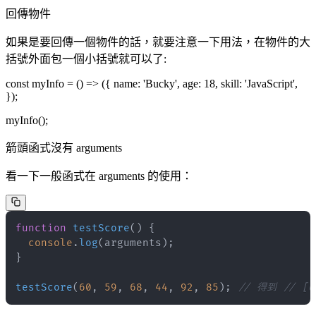
回傳物件
如果是要回傳一個物件的話，就要注意一下用法，在物件的大
括號外面包一個小括號就可以了:
const myInfo = () => ({ name: 'Bucky', age: 18, skill: 'JavaScript',
});
myInfo();
箭頭函式沒有 arguments
看一下一般函式在 arguments 的使用：
function
testScore
(
)
{
console
.
log
(
arguments
)
;
}
testScore
(
60
,
59
,
68
,
44
,
92
,
85
)
;
// 得到 // [6