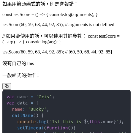
如果用箭頭函式的話，則是會報錯：
const testScore = () => { console.log(arguments); }
testScore(60, 59, 68, 44, 92, 85); // arguments is not defined
// 如果要使用的話，可以使用其餘參數： const testScore =
(...arg) => { console.log(arg); }
testScore(60, 59, 68, 44, 92, 85); // [60, 59, 68, 44, 92, 85]
沒有自己的 this
一般函式的操作：
var
 name 
=
'Cris'
;
var
 data 
=
{
name
:
'Bucky'
,
callName
(
)
{
console
.
log
(
`
1st this is 
${
this
.
name
}
`
)
;
setTimeout
(
function
(
)
{