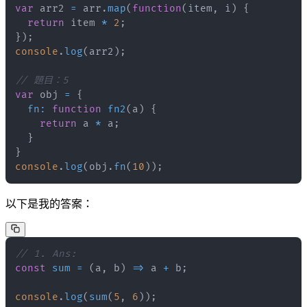
var
 arr2 
=
 arr
.
map
(
function
(
item
,
 i
)
{
return
 item 
*
2
;
}
)
;
console
.
log
(
arr2
)
;
// 題目：5
var
 obj 
=
{
fn
:
function
fn2
(
a
)
{
return
 a 
*
 a
;
}
}
console
.
log
(
obj
.
fn
(
10
)
)
;
以下是我的答案：
// 1. Ans:
const
sum
=
(
a
,
 b
)
=>
 a 
+
 b
;
console
.
log
(
sum
(
5
,
6
)
)
;