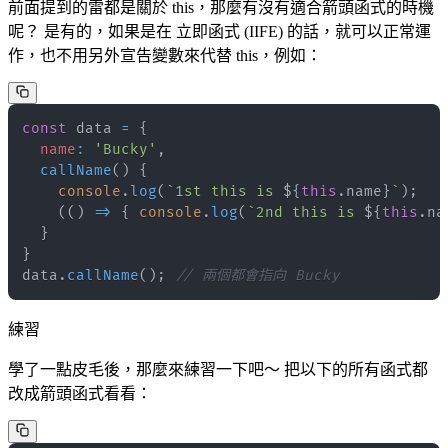
前面提到的雷都是關於 this，那麼有沒有適合箭頭函式的時機
呢？ 是有的，如果是在 立即函式 (IIFE) 的話，就可以正常運
作，也不用另外宣告變數來代替 this，例如：
const
 data 
=
{
name
:
'Bucky'
,
callName
(
)
{
console
.
log
(
`
1st this is 
${
this
.
name
}
`
)
;
(
(
)
=>
{
console
.
log
(
`
2nd this is 
${
this
.
na
}
}
data
.
callName
(
)
;
// 兩個都會指向 Bucky
練習
學了一點皮毛後，那麼來練習一下吧～ 把以下的所有函式都
改成箭頭函式看看：