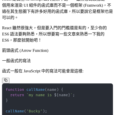
個用來渲染 UI 組件的函式庫而不是一個框架 (Framwork)，不
過在其生態圈下有許多好用的函式庫，所以要說它是框架也是
可以的。
React 雖然很強大，但是要入門的門檻還是有的，至少你的
ES6 語法要夠熟悉，所以想要寫一些文章來熟悉一下我的
ES6，那麼就開始吧！
箭頭函式 (Arrow Function)
一般函式的寫法
函式一般在 JavaScript 中的寫法可能會是這樣:
function
callName
(
name
)
{
return
`
my name is 
${
name
}
`
;
}
callName
(
'Bucky'
)
;