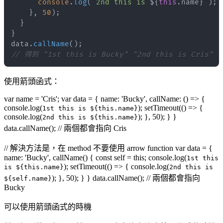
console
.
log
(
`
2nd this is 
${
this
.
name
}
`
)
;
}
,
50
)
;
}
}
data
.
callName
(
)
;
// 得到 "1st this is Bucky" "2nd this is Cris"
使用箭頭函式：
var name = 'Cris'; var data = { name: 'Bucky', callName: () => {
console.log(
); setTimeout(() => {
1st this is ${this.name}
console.log(
); }, 50); } }
2nd this is ${this.name}
data.callName(); // 兩個都會指向 Cris
// 解決方法是，在 method 不要使用 arrow function var data = {
name: 'Bucky', callName() { const self = this; console.log(
1st this
); setTimeout(() => { console.log(
is ${this.name}
2nd this is
); }, 50); } } data.callName(); // 兩個都會指向
${self.name}
Bucky
可以使用箭頭函式的時機