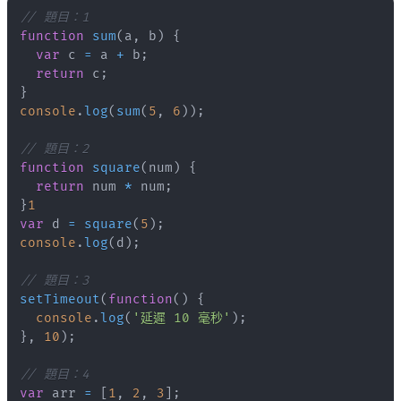
// 題目：1
function
sum
(
a
,
 b
)
{
var
 c 
=
 a 
+
 b
;
return
 c
;
}
console
.
log
(
sum
(
5
,
6
)
)
;
// 題目：2
function
square
(
num
)
{
return
 num 
*
 num
;
}
1
var
 d 
=
square
(
5
)
;
console
.
log
(
d
)
;
// 題目：3
setTimeout
(
function
(
)
{
console
.
log
(
'延遲 10 毫秒'
)
;
}
,
10
)
;
// 題目：4
var
 arr 
=
[
1
,
2
,
3
]
;