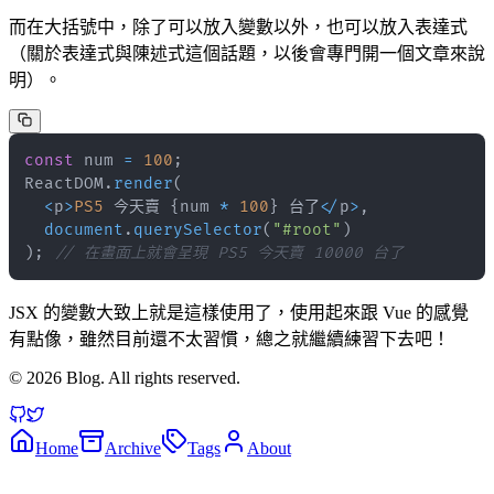
而在大括號中，除了可以放入變數以外，也可以放入表達式
（關於表達式與陳述式這個話題，以後會專門開一個文章來說
明）。
const
 num 
=
100
;
ReactDOM
.
render
(
<
p
>
PS5
 今天賣 
{
num 
*
100
}
 台了
<
/
p
>
,
document
.
querySelector
(
"#root"
)
)
;
// 在畫面上就會呈現 PS5 今天賣 10000 台了
JSX 的變數大致上就是這樣使用了，使用起來跟 Vue 的感覺
有點像，雖然目前還不太習慣，總之就繼續練習下去吧！
©
2026
Blog. All rights reserved.
Home
Archive
Tags
About