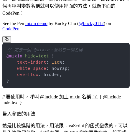
候再呼叫變數名稱就可以使用裡面的方法，就像下面的
CodePen：
See the Pen
mixin demo
by Bucky Chu (
@bucky0112
) on
CodePen
.
// 定義一個 @mixin，並給它一個名稱
@mixin
hide-text 
{
text-indent
:
110
%
;
white-space
:
 nowrap
;
overflow
:
 hidden
;
}
// 要使用時，呼叫 @include 加上 mixin 名稱 .h1 { @include
hide-text }
帶入參數的用法
這是比較進階的用法，用法跟 JavaScript 的函式蠻像的，可以