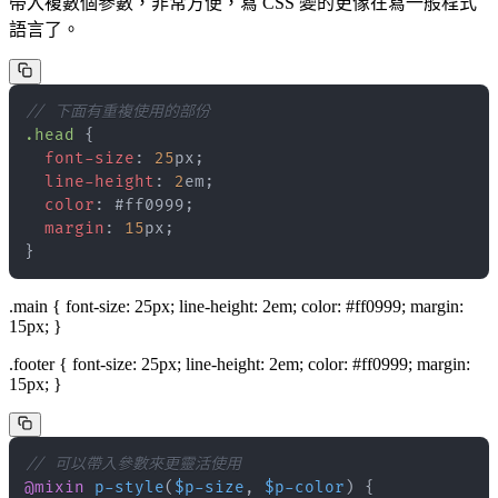
帶入複數個參數，非常方便，寫 CSS 變的更像在寫一般程式
語言了。
// 下面有重複使用的部份
.head 
{
font-size
:
25
px
;
line-height
:
2
em
;
color
:
#ff0999
;
margin
:
15
px
;
}
.main { font-size: 25px; line-height: 2em; color: #ff0999; margin:
15px; }
.footer { font-size: 25px; line-height: 2em; color: #ff0999; margin:
15px; }
// 可以帶入參數來更靈活使用
@mixin
p-style
(
$p-size
,
$p-color
)
{