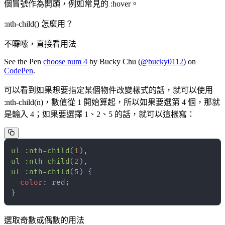
個冒號作為開頭，例如常見的 :hover。
:nth-child() 怎麼用？
不囉嗦，直接看用法
See the Pen
choose num 4
by Bucky Chu (
@bucky0112
) on
CodePen
.
可以看到如果想要指定某個物件改變樣式的話，就可以使用
:nth-child(n)，數值從 1 開始算起，所以如果要選第 4 個，那就
是輸入 4；如果要選擇 1、2、5 的話，就可以這樣寫：
ul 
:nth-child
(
1
)
,
ul 
:nth-child
(
2
)
,
ul 
:nth-child
(
5
)
{
color
:
red
;
}
選取奇數或偶數的用法