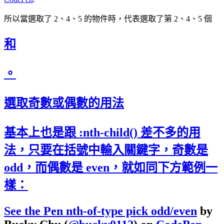
所以當選取了 2、4、5 的物件時，代表選取了第 2、4、5 個
和
。
選取奇數或偶數的用法
基本上也是跟 :nth-child() 差不多的用
法，只要在括號中輸入關鍵字，奇數是
odd，而偶數是 even，就如同下方範例一
樣：
See the Pen
nth-of-type pick odd/even
by