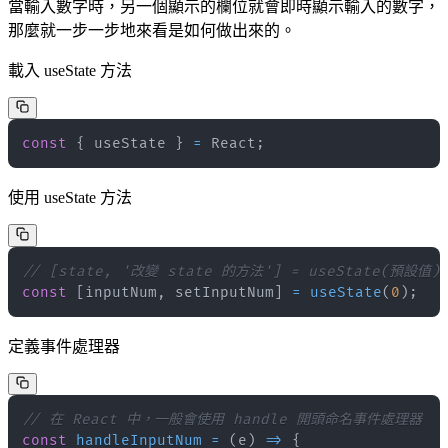
當輸入數字時，另一個顯示的欄位就會即時顯示輸入的數字，
那麼就一步一步地來看是如何做出來的。
載入 useState 方法
const
{
 useState 
}
=
React
;
使用 useState 方法
// [state, '改變 state 的方法'] = useState(預設值)
const
[
inputNum
,
 setInputNum
]
=
useState
(
0
)
;
定義事件處理器
// 在 React 中，一般會使用 handle 開頭命名事件處理器
const
handleInputNum
=
(
e
)
=>
{