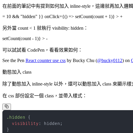
在前面的筆記中有提到如何加入 inline-style，這邊就再加入邏輯運算子來判斷
= 10 && "hidden" }} onClick={() => setCount(count + 1)} > +
另外當 count < 1 就執行 visibility: hidden：
setCount(count - 1)} > -
可以試試看 CodePen，看看效果如何：
See the Pen
React counter use css
by Bucky Chu (
@bucky0112
) on
動態加入 class
除了動態加入 inline-style 以外，還可以動態加入 class 
在 css 部份設定一個 class，並帶入樣式：
.hidden
{
visibility
:
 hidden
;
}