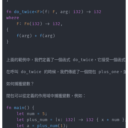
fn
do_twice
<
F
>
(
f
:
F
,
 arg
:
i32
)
->
i32
where
F
:
Fn
(
i32
)
->
i32
,
{
f
(
arg
)
+
f
(
arg
)
}
在呼叫 do_twice 的時候，我們傳遞了一個閉包 plus_one，
fn
main
(
)
{
let
 num 
=
5
;
let
 plus_num 
=
|
x
:
i32
|
->
i32
{
 x 
+
 num 
}
;
let
 a 
=
plus_num
(
1
)
;