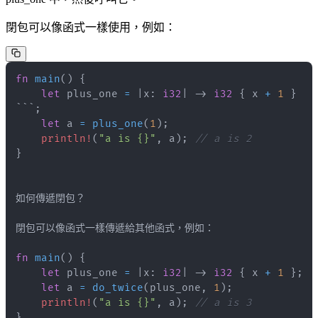
閉包可以像函式一樣使用，例如：
fn
main
(
)
{
let
 plus_one 
=
|
x
:
i32
|
->
i32
{
 x 
+
1
}
```
;
let
 a 
=
plus_one
(
1
)
;
println!
(
"a is {}"
,
 a
)
;
// a is 2
}
fn
main
(
)
{
let
 plus_one 
=
|
x
:
i32
|
->
i32
{
 x 
+
1
}
;
let
 a 
=
do_twice
(
plus_one
,
1
)
;
println!
(
"a is {}"
,
 a
)
;
// a is 3
}