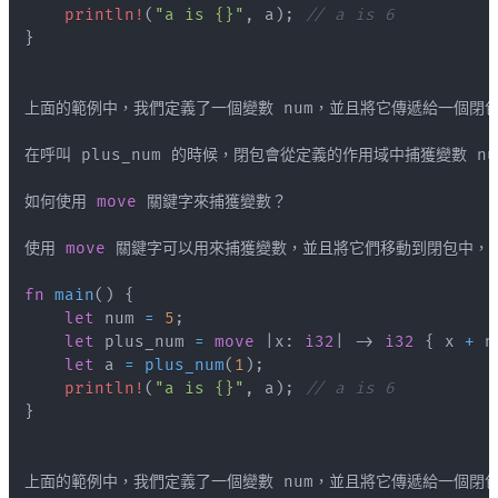
println!
(
"a is {}"
,
 a
)
;
// a is 6
}
如何使用 
move
使用 
move
fn
main
(
)
{
let
 num 
=
5
;
let
 plus_num 
=
move
|
x
:
i32
|
->
i32
{
 x 
+
 n
let
 a 
=
plus_num
(
1
)
;
println!
(
"a is {}"
,
 a
)
;
// a is 6
}