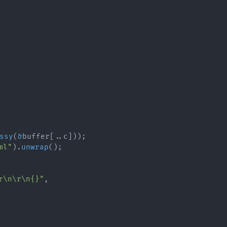
ssy
(
&
buffer
[
..
c
]
)
)
;
ml"
)
.
unwrap
(
)
;
r\n\r\n{}"
,