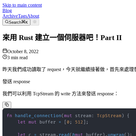
Skip to main content
Blog
Archive
Tags
About
Search
K
來用 Rust 建立一個伺服器吧！Part II
October 8, 2022
3
min read
昨天我們成功讀取了 request，今天就繼續接著做，首先來處理發送 
發送 response
我們可以利用 TcpStream 的 write 方法來發送 response：
fn
handle_connection
(
mut
 stream
:
TcpStream
)
{
let
mut
 buffer 
=
[
0
;
512
]
;
let
 c 
=
 stream
.
read
(
&
mut
 buffer
)
.
unwrap
(
)
;