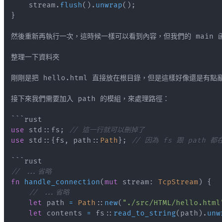
    stream
.
flush
(
)
.
unwrap
(
)
;
}
剛剛是把 hello
.
html 直接放在根目錄，但是這樣好像還是有點亂
use
std
::
fs
;
// 這一行就可以刪掉了
use
std
::
{
fs
,
path
::
Path
}
;
// 因為 fs 跟 path 
// ...省略
fn
handle_connection
(
mut
 stream
:
TcpStream
)
{
// ...省略
let
 path 
=
Path
::
new
(
"./src/HTML/hello.html
let
 contents 
=
fs
::
read_to_string
(
path
)
.
unw