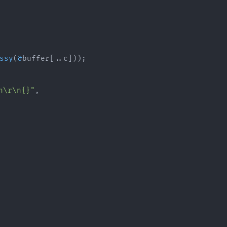
ssy
(
&
buffer
[
..
c
]
)
)
;
n\r\n{}"
,