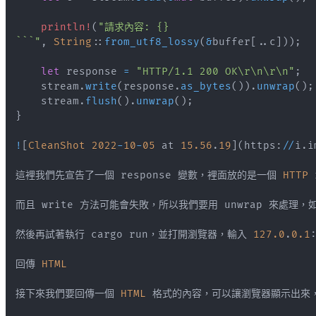
println!
(
```"
,
String
::
from_utf8_lossy
(
&
buffer
[
..
c
]
)
)
;
let
 response 
=
"HTTP/1.1 200 OK\r\n\r\n"
;
    stream
.
write
(
response
.
as_bytes
(
)
)
.
unwrap
(
)
;
    stream
.
flush
(
)
.
unwrap
(
)
;
}
!
[
CleanShot
2022
-
10
-
05
 at 
15.56
.
19
]
(
https
:
/
/
i
.
i
這裡我們先宣告了一個 response 變數，裡面放的是一個 
HTTP
然後再試著執行 cargo run，並打開瀏覽器，輸入 
127.0
.
0.1
回傳 
HTML
接下來我們要回傳一個 
HTML