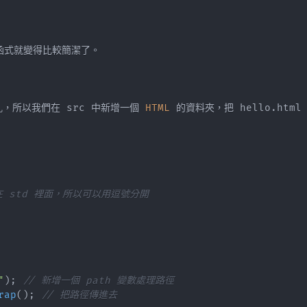
，所以我們在 src 中新增一個 
HTML
 的資料夾，把 hello
.
都在 std 裡面，所以可以用逗號分開
"
)
;
// 新增一個 path 變數處理路徑
rap
(
)
;
// 把路徑傳進去