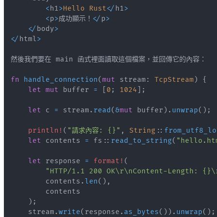
<
h1
>
Hello
Rust
<
/
h1
>
<
p
>
成功顯示！
<
/
p
>
<
/
body
>
<
/
html
>
fn
handle_connection
(
mut
 stream
:
TcpStream
)
{
let
mut
 buffer 
=
[
0
;
1024
]
;
let
 c 
=
 stream
.
read
(
&
mut
 buffer
)
.
unwrap
(
)
;
println!
(
"請求內容: {}"
,
String
::
from_utf8_lo
let
 contents 
=
fs
::
read_to_string
(
"hello.ht
let
 response 
=
format!
(
"HTTP/1.1 200 OK\r\nContent-Length: {}\
        contents
.
len
(
)
,
)
;
    stream
.
write
(
response
.
as_bytes
(
)
)
.
unwrap
(
)
;