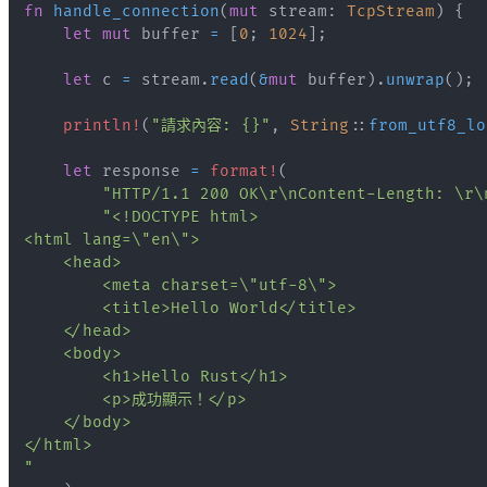
fn
handle_connection
(
mut
 stream
:
TcpStream
)
{
let
mut
 buffer 
=
[
0
;
1024
]
;
let
 c 
=
 stream
.
read
(
&
mut
 buffer
)
.
unwrap
(
)
;
println!
(
"請求內容: {}"
,
String
::
from_utf8_lo
let
 response 
=
format!
(
"HTTP/1.1 200 OK\r\nContent-Length: \r\
"