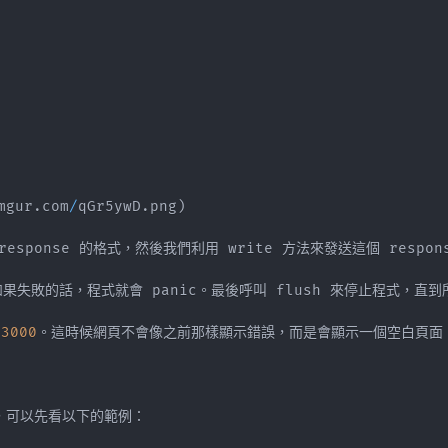
mgur
.
com
/
qGr5ywD
.
png
)
:
3000