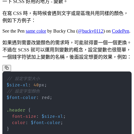
一下 SCSS 好用的地方 - 變數。
在寫 CSS 時，有時候會遇到文字或是區塊共用同樣的顏色，
例如下方例子：
See the Pen
same color
by Bucky Chu (
@bucky0112
) on
CodePen
.
如果遇到需要改變顏色的需求時，可能就得要一個一個更換。
不過在 SCSS 就可以運用到變數的概念，設定變數也很簡單，
一個錢字符號加上變數的名稱，後面設定想要的效果，例如：
// 設定字型大小
$size-xl
:
40
px
;
// 設定字型顏色
$font-color
:
red
;
.header 
{
font-size
:
$size-xl
;
color
:
$font-color
;
}