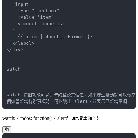
watch: { todos: function() { alert('已新增事項') }